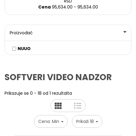
RSD
Sve
Cena
95,634.00 - 95,634.00
kategorije
DOME
KAMERE
Proizvođač
PROFESIONALNI,
KUĆNI
I
NUUO
KANCELARIJSKI
UPS
UREĐAJI
BULLET
KAMERE
SOFTVERI VIDEO NADZOR
POVOLJNI
KOMPLETI
Prikazuje se 0 - 18 od 1 rezultalta
VIDEO
NADZOR
ALARMNI
SISTEMI
Cena: Min
Prikaži 18
KONTROLA
PRISTUPA