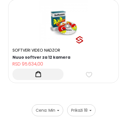
I
EVIDENCIJA
RADNOG
VREMENA
AUTOMATSKI
SISTEMI
INTERFONI
MREŽNA
OPREMA
SOFTVERI VIDEO NADZOR
Nuuo softver za 12 kamera
UPS
RSD
95.634,00
UREĐAJI
KOMUNIKACIONI
KABLOVI
BATERIJE
I
NAPAJANJA
HARD
DISKOVI-
Cena: Min
Prikaži 18
STORAGE
DODATNA