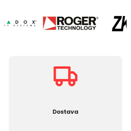
OPREMA
BROJAČI
LJUDI
ALAT
PROTIVPOŽARNI
SISTEM
I
PRATEĆA
OPREMA
DIGITAL
TV,
SAT
TV
I
PRATEĆA
OPREMA
NOSAČI
ZA
TELEVIZORE
I
Dostava
PRATEĆA
OPREMA
RASVETA