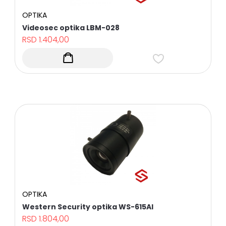
OPREMA
OPTIKA
NOSAČI
ZA
Videosec optika LBM-028
TELEVIZORE
RSD
1.404,00
I
PRATEĆA
OPREMA
RASVETA
Sve
kategorije
OPTIKA
Western Security optika WS-615AI
RSD
1.804,00