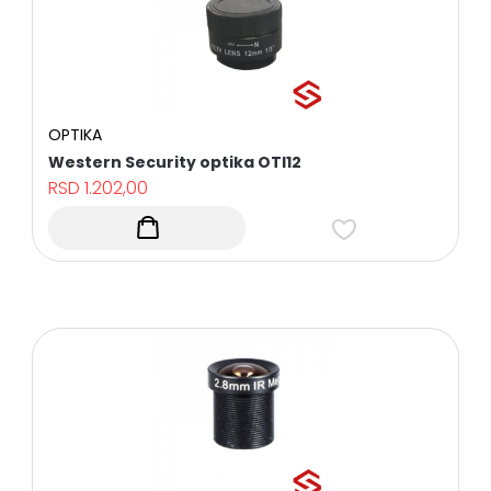
BATERIJE
I
NAPAJANJA
HARD
DISKOVI-
STORAGE
OPTIKA
DODATNA
Western Security optika OTI12
OPREMA
RSD
1.202,00
BROJAČI
LJUDI
ALAT
PROTIVPOŽARNI
SISTEM
I
PRATEĆA
OPREMA
DIGITAL
TV,
SAT
TV
I
PRATEĆA