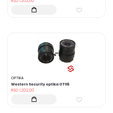
RSD
1.202,00
Sve
kategorije
DOME
KAMERE
PROFESIONALNI,
KUĆNI
I
OPTIKA
KANCELARIJSKI
UPS
Western Security optika OTI16
UREĐAJI
RSD
1.202,00
BULLET
KAMERE
POVOLJNI
KOMPLETI