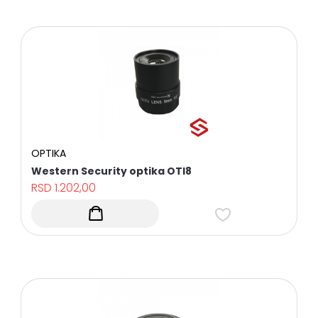
VIDEO
NADZOR
ALARMNI
SISTEMI
KONTROLA
PRISTUPA
I
EVIDENCIJA
RADNOG
VREMENA
OPTIKA
AUTOMATSKI
Western Security optika OTI8
SISTEMI
RSD
1.202,00
INTERFONI
MREŽNA
OPREMA
UPS
UREĐAJI
KOMUNIKACIONI
KABLOVI