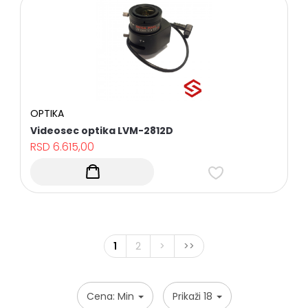
OPTIKA
Videosec optika LVM-2812D
RSD
6.615,00
1
2
>
>>
Cena: Min
Prikaži 18