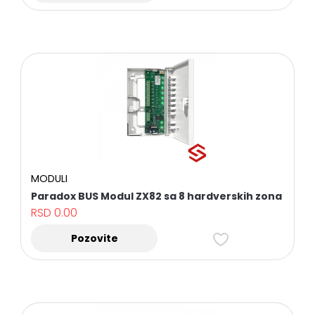
Sve
kategorije
DOME
KAMERE
MODULI
Paradox BUS Modul ZX82 sa 8 hardverskih zona
PROFESIONALNI,
KUĆNI
RSD
0.00
I
KANCELARIJSKI
UPS
Pozovite
UREĐAJI
BULLET
KAMERE
POVOLJNI