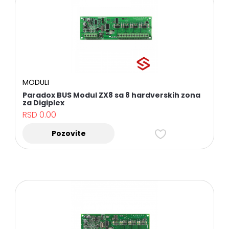
KOMPLETI
VIDEO
NADZOR
ALARMNI
SISTEMI
KONTROLA
PRISTUPA
MODULI
I
EVIDENCIJA
Paradox BUS Modul ZX8 sa 8 hardverskih zona
RADNOG
za Digiplex
VREMENA
RSD
0.00
AUTOMATSKI
SISTEMI
Pozovite
INTERFONI
MREŽNA
OPREMA
UPS
UREĐAJI
KOMUNIKACIONI
KABLOVI