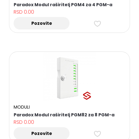
OPREMA
Paradox Modul raširitelj PGM4 za 4 PGM-a
RSD
0.00
NOSAČI
ZA
TELEVIZORE
Pozovite
I
PRATEĆA
OPREMA
RASVETA
Sve
kategorije
MODULI
Paradox Modul raširitelj PGM82 za 8 PGM-a
RSD
0.00
Pozovite