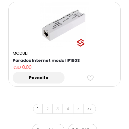
MODULI
Paradox Internet modul IP150S
RSD
0.00
Pozovite
1
2
3
4
>
>>