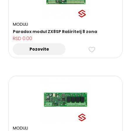
BATERIJE
I
NAPAJANJA
MODULI
HARD
DISKOVI-
Paradox modul ZX8SP Raširitelj 8 zona
STORAGE
RSD
0.00
DODATNA
OPREMA
Pozovite
BROJAČI
LJUDI
ALAT
PROTIVPOŽARNI
SISTEM
I
PRATEĆA
OPREMA
DIGITAL
TV,
SAT
TV
I
MODULI
PRATEĆA