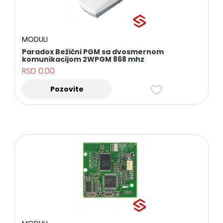
Početna
MODULI
Paradox Bežični PGM sa dvosmernom
Kontakt
komunikacijom 2WPGM 868 mhz
RSD
0.00
Brendovi
Pozovite
Popularni
proizvodi