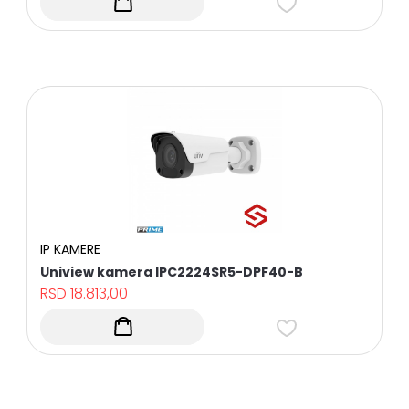
SAT
TV
I
PRATEĆA
OPREMA
NOSAČI
ZA
TELEVIZORE
I
PRATEĆA
OPREMA
RASVETA
Sve
kategorije
IP KAMERE
Uniview kamera IPC2224SR5-DPF40-B
RSD
18.813,00