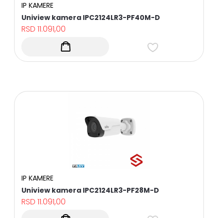
IP KAMERE
KOMUNIKACIONI
Uniview kamera IPC2124LR3-PF40M-D
KABLOVI
RSD
11.091,00
BATERIJE
I
NAPAJANJA
HARD
DISKOVI-
STORAGE
DODATNA
OPREMA
BROJAČI
LJUDI
ALAT
PROTIVPOŽARNI
SISTEM
I
IP KAMERE
PRATEĆA
OPREMA
Uniview kamera IPC2124LR3-PF28M-D
RSD
11.091,00
DIGITAL
TV,