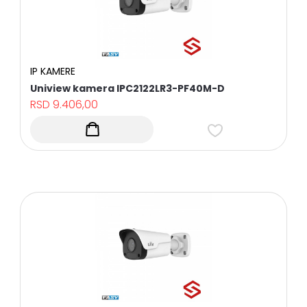
KAMERE
POVOLJNI
KOMPLETI
VIDEO
NADZOR
IP KAMERE
Uniview kamera IPC2122LR3-PF40M-D
ALARMNI
SISTEMI
RSD
9.406,00
KONTROLA
PRISTUPA
I
EVIDENCIJA
RADNOG
VREMENA
AUTOMATSKI
SISTEMI
INTERFONI
MREŽNA
OPREMA
UPS
UREĐAJI