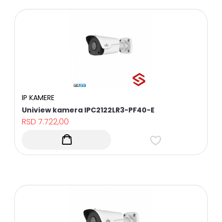
IP KAMERE
Sve
Uniview kamera IPC2122LR3-PF40-E
kategorije
RSD
7.722,00
DOME
KAMERE
PROFESIONALNI,
KUĆNI
I
KANCELARIJSKI
UPS
UREĐAJI
BULLET