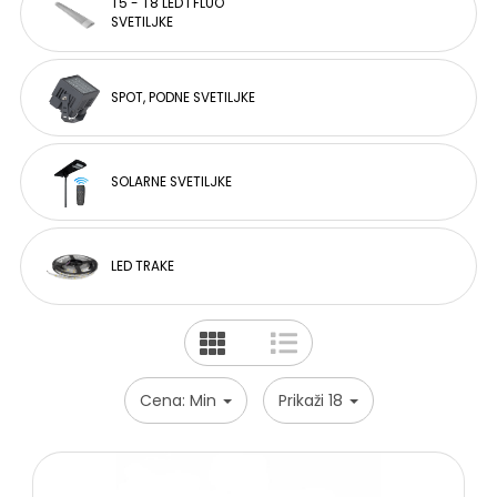
T5 - T8 LED I FLUO
SVETILJKE
Sve
kategorije
SPOT, PODNE SVETILJKE
DOME
KAMERE
PROFESIONALNI,
SOLARNE SVETILJKE
KUĆNI
I
KANCELARIJSKI
UPS
UREĐAJI
LED TRAKE
BULLET
KAMERE
POVOLJNI
KOMPLETI
VIDEO
Cena: Min
Prikaži 18
NADZOR
ALARMNI
SISTEMI