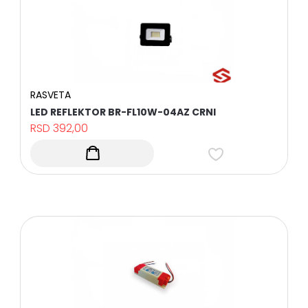
KONTROLA
PRISTUPA
I
EVIDENCIJA
RADNOG
VREMENA
AUTOMATSKI
SISTEMI
RASVETA
INTERFONI
LED REFLEKTOR BR-FL10W-04AZ CRNI
RSD
392,00
MREŽNA
OPREMA
UPS
UREĐAJI
KOMUNIKACIONI
KABLOVI
BATERIJE
I
NAPAJANJA
HARD
DISKOVI-
STORAGE