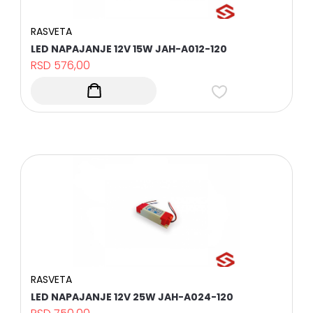
DODATNA
OPREMA
RASVETA
LED NAPAJANJE 12V 15W JAH-A012-120
BROJAČI
LJUDI
RSD
576,00
ALAT
PROTIVPOŽARNI
SISTEM
I
PRATEĆA
OPREMA
DIGITAL
TV,
SAT
TV
I
PRATEĆA
OPREMA
NOSAČI
ZA
TELEVIZORE
RASVETA
I
PRATEĆA
LED NAPAJANJE 12V 25W JAH-A024-120
OPREMA