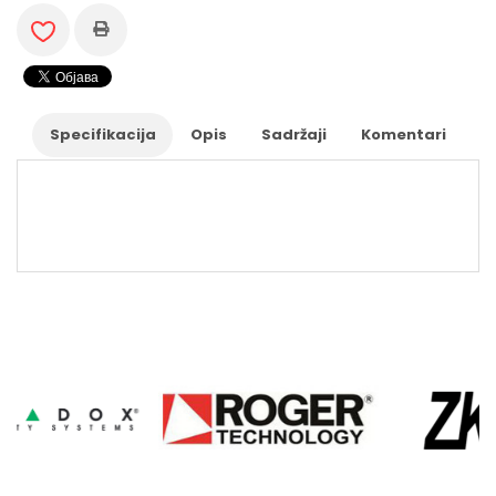
RADNOG
VREMENA
AUTOMATSKI
SISTEMI
INTERFONI
Specifikacija
Opis
Sadržaji
Komentari
MREŽNA
OPREMA
UPS
UREĐAJI
KOMUNIKACIONI
KABLOVI
BATERIJE
I
NAPAJANJA
HARD
DISKOVI-
STORAGE
DODATNA
OPREMA