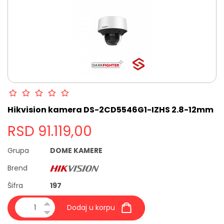
DOME
KAMERE
PROFESIONALNI,
KUĆNI
I
KANCELARIJSKI
UPS
UREĐAJI
BULLET
KAMERE
Hikvision kamera DS-2CD5546G1-IZHS 2.8-12mm
POVOLJNI
RSD
91.119,00
KOMPLETI
VIDEO
Grupa
DOME KAMERE
NADZOR
Brend
ALARMNI
SISTEMI
Šifra
197
KONTROLA
PRISTUPA
Dodaj u korpu
I
EVIDENCIJA