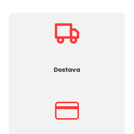
BROJAČI
LJUDI
ALAT
PROTIVPOŽARNI
SISTEM
I
PRATEĆA
OPREMA
DIGITAL
TV,
SAT
TV
Dostava
I
PRATEĆA
OPREMA
NOSAČI
ZA
TELEVIZORE
I
PRATEĆA
OPREMA
RASVETA
Sve