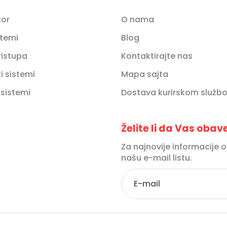
zor
O nama
stemi
Blog
ristupa
Kontaktirajte nas
 sistemi
Mapa sajta
 sistemi
Dostava kurirskom služb
Želite li da Vas oba
Za najnovije informacije 
našu e-mail listu.