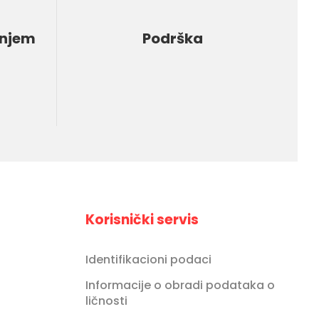
enjem
Podrška
Korisnički servis
Identifikacioni podaci
Informacije o obradi podataka o
ličnosti