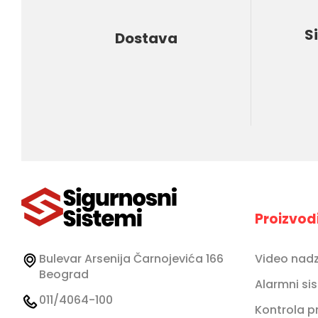
S
Dostava
Proizvod
Bulevar Arsenija Čarnojevića 166
Video nad
Beograd
Alarmni si
011/4064-100
Kontrola p