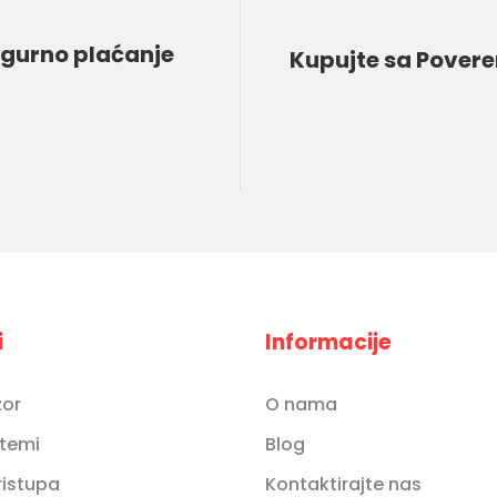
igurno plaćanje
Kupujte sa Pover
i
Informacije
zor
O nama
stemi
Blog
ristupa
Kontaktirajte nas