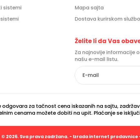
 sistemi
Mapa sajta
 sistemi
Dostava kurirskom služb
Želite li da Vas oba
Za najnovije informacije 
našu e-mail listu.
 odgovara za tačnost cena iskazanih na sajtu, zadržava
uelnim cenama možete dobiti na upit. Plaćanje se isključi
T
© 2026. Sva prava zadržana. -
Izrada internet prodavnice