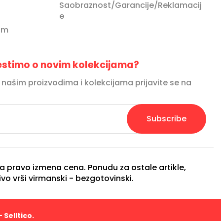
Saobraznost/Garancije/Reklamacij
e
om
vestimo o novim kolekcijama?
o našim proizvodima i kolekcijama prijavite se na
Subscribe
 pravo izmena cena. Ponudu za ostale artikle,
vo vrši virmanski - bezgotovinski.
-
Selltico.