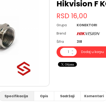
Hikvision F
RSD
16,00
Grupa
KONEKTORI
Brend
Šifra
318
Dodaj u korpu
Specifikacija
Opis
Sadržaji
Komentari