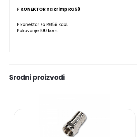
F KONEKTOR na krimp RG59
F konektor za RG59 kabl.
Pakovanje 100 kom.
Srodni proizvodi